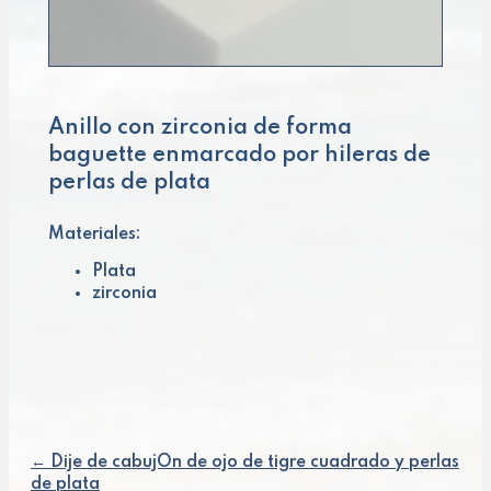
Anillo con zirconia de forma
baguette enmarcado por hileras de
perlas de plata
Materiales:
Plata
zirconia
← Dije de cabujOn de ojo de tigre cuadrado y perlas
Posts
de plata