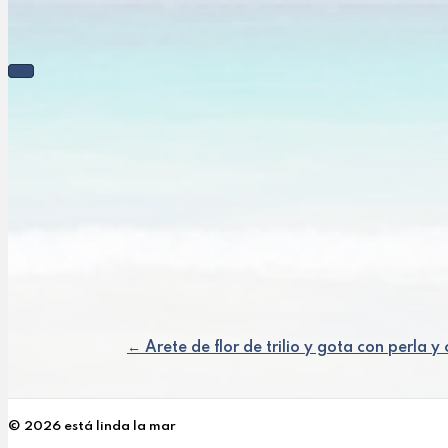
← Arete de flor de trilio y gota con perla y
Posts
navigation
© 2026 está linda la mar