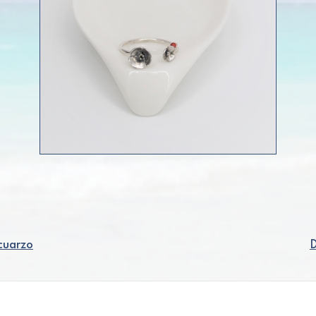
 cuarzo
D