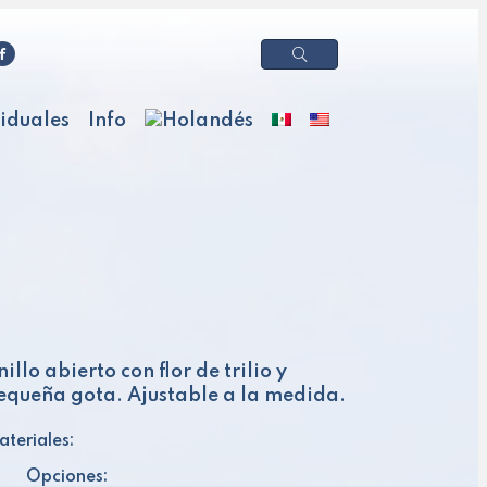
viduales
Info
nillo abierto con flor de trilio y
equeña gota. Ajustable a la medida.
teriales:
Opciones: