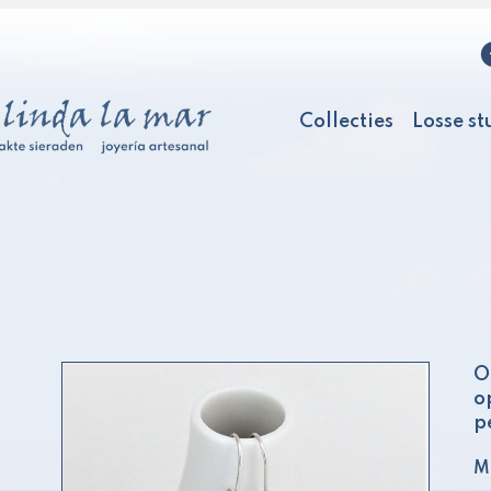
Collecties
Losse st
O
o
p
Ma