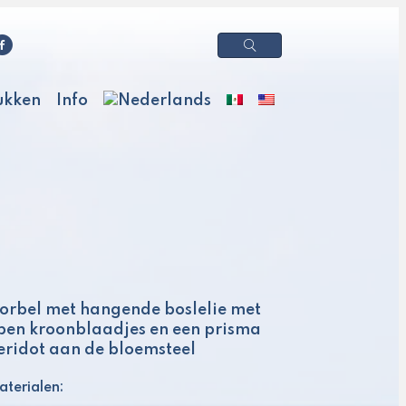
ukken
Info
orbel met hangende boslelie met
pen kroonblaadjes en een prisma
eridot aan de bloemsteel
terialen: