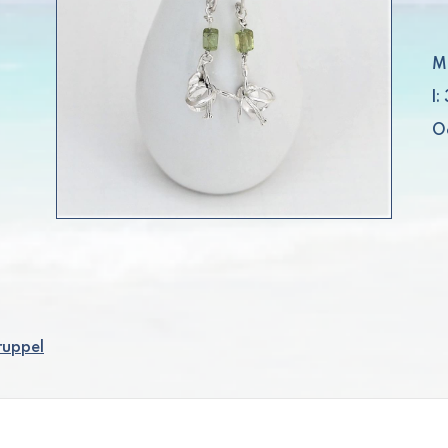
M
l
O
ruppel