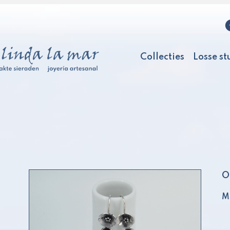
Collecties
Losse st
O
Ma