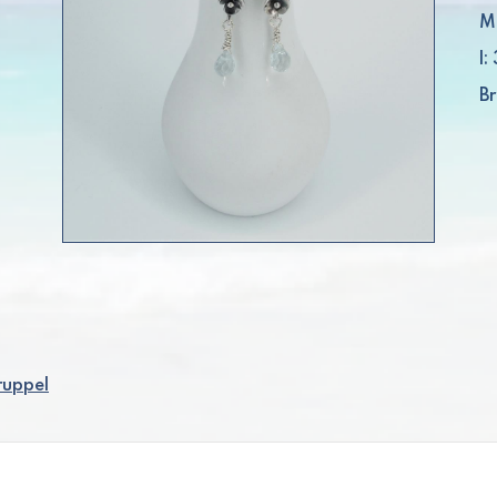
M
l
Br
ruppel