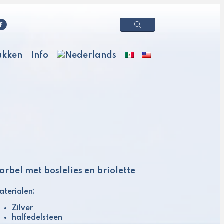
ukken
Info
orbel met boslelies en briolette
terialen:
Zilver
halfedelsteen