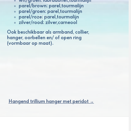
wit/groen: labradoriet,tourmalijn
parel/brown: parel,tourmalijn
parel/groen: parel,tourmalijn
parel/roze: parel,tourmalijn
zilver/rood: zilver,carneool
Ook beschikbaar als armband, collier,
hanger, oorbellen en/ of open ring
(vormbaar op maat).
Hangend trillium hanger met peridot →