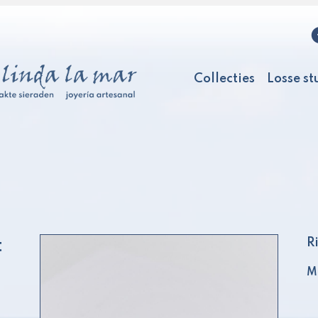
Collecties
Losse st
t
R
Ma