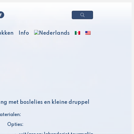
ukken
Info
ing met boslelies en kleine druppel
terialen:
Opties: